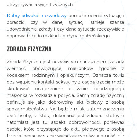
utrzymywania więzi fizycznych.
Dobry adwokat rozwodowy
pomoże ocenić sytuację i
doradzić, czy w danej sytuacji istnieje szansa
udowodnienia zdrady i czy dana sytuacja rzeczywiście
doprowadziła do rozkładu pożycia małżeńskiego.
ZDRADA FIZYCZNA
Zdrada fizyczna jest oczywistym naruszeniem zasady
wierności obowiązującej małżonków zgodnie z
kodeksem rodzinnym i opiekuńczym. Oznacza to, iż
bez wątpienia kontakt seksualny z osobą trzecią może
skutkować orzeczeniem o winie zdradzającego
małżonka w rozkładzie pożycia. Samą zdradę fizyczną
definiuje się jako dobrowolny akt płciowy z osobą
spoza małżeństwa. Nie będzie miała zatem znaczenia
płeć osoby, z którą dokonana jest zdrada. Istotnym
natomiast jest tu aspekt dobrowolności, ponieważ
osobie, która przystępuje do aktu płciowego z osobą
trzecią, będąc w stanie wyłączającym świadomość, nie