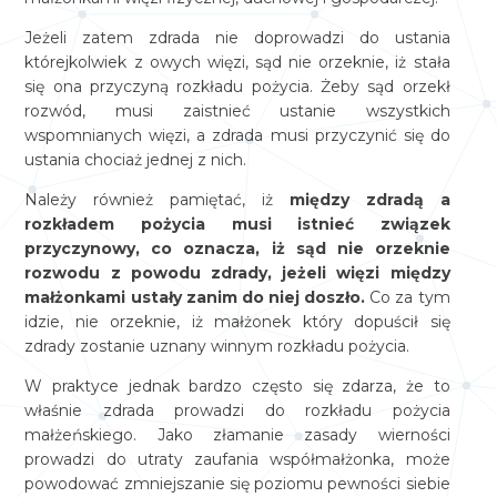
Jeżeli zatem zdrada nie doprowadzi do ustania
którejkolwiek z owych więzi, sąd nie orzeknie, iż stała
się ona przyczyną rozkładu pożycia. Żeby sąd orzekł
rozwód, musi zaistnieć ustanie wszystkich
wspomnianych więzi, a zdrada musi przyczynić się do
ustania chociaż jednej z nich.
Należy również pamiętać, iż
między zdradą a
rozkładem pożycia musi istnieć związek
przyczynowy, co oznacza, iż sąd nie orzeknie
rozwodu z powodu zdrady, jeżeli więzi między
małżonkami ustały zanim do niej doszło.
Co za tym
idzie, nie orzeknie, iż małżonek który dopuścił się
zdrady zostanie uznany winnym rozkładu pożycia.
W praktyce jednak bardzo często się zdarza, że to
właśnie zdrada prowadzi do rozkładu pożycia
małżeńskiego. Jako złamanie zasady wierności
prowadzi do utraty zaufania współmałżonka, może
powodować zmniejszanie się poziomu pewności siebie