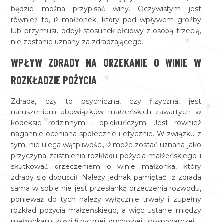
będzie można przypisać winy. Oczywistym jest
również to, iż małżonek, który pod wpływem groźby
lub przymusu odbył stosunek płciowy z osobą trzecią,
nie zostanie uznany za zdradzającego.
WPŁYW ZDRADY NA ORZEKANIE O WINIE W
ROZKŁADZIE POŻYCIA
Zdrada, czy to psychiczna, czy fizyczna, jest
naruszeniem obowiązków małżeńskich zawartych w
kodeksie rodzinnym i opiekuńczym. Jest również
nagannie oceniana społecznie i etycznie. W związku z
tym, nie ulega wątpliwości, iż może zostać uznana jako
przyczyna zaistnienia rozkładu pożycia małżeńskiego i
skutkować orzeczeniem o winie małżonka, który
zdrady się dopuścił. Należy jednak pamiętać, iż zdrada
sama w sobie nie jest przesłanką orzeczenia rozwodu,
ponieważ do tych należy wyłącznie trwały i zupełny
rozkład pożycia małżeńskiego, a więc ustanie między
małżonkami więzi fizycznej, duchowej i gospodarczej.