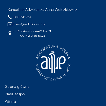
Kancelaria Adwokacka Anna Wołczkiewicz
600 778 733
biuro@wolczkiewicz.pl
ul. Borkiewicza 4A/51 lok. 51,
00-712 Warszawa
Strona główna
Nasz zespół
Oferta