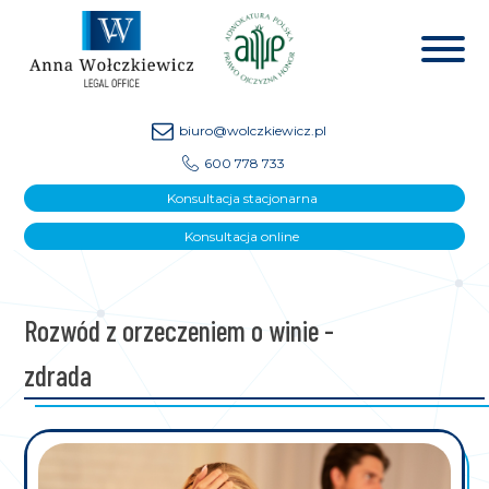
biuro@wolczkiewicz.pl
600 778 733
Konsultacja stacjonarna
Konsultacja online
Rozwód z orzeczeniem o winie -
zdrada