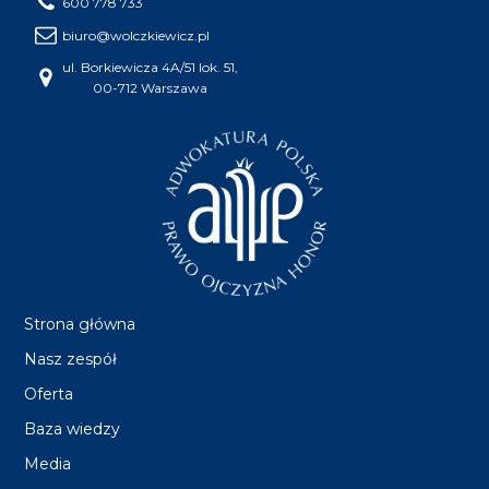
600 778 733
biuro@wolczkiewicz.pl
ul. Borkiewicza 4A/51 lok. 51,
00-712 Warszawa
Strona główna
Nasz zespół
Oferta
Baza wiedzy
Media