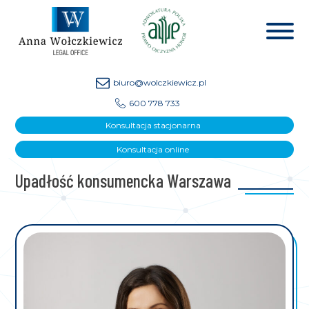
biuro@wolczkiewicz.pl
600 778 733
Konsultacja stacjonarna
Konsultacja online
Upadłość konsumencka Warszawa