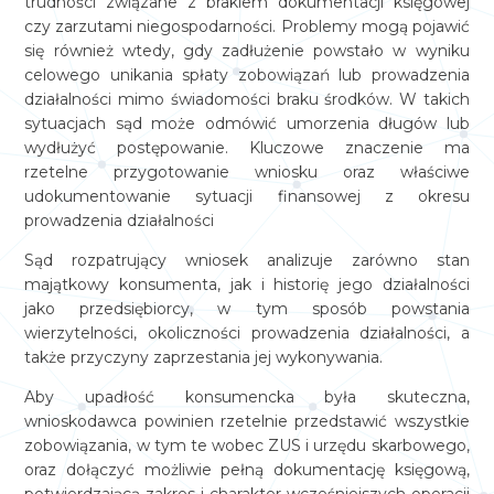
trudności związane z brakiem dokumentacji księgowej
czy zarzutami niegospodarności. Problemy mogą pojawić
się również wtedy, gdy zadłużenie powstało w wyniku
celowego unikania spłaty zobowiązań lub prowadzenia
działalności mimo świadomości braku środków. W takich
sytuacjach sąd może odmówić umorzenia długów lub
wydłużyć postępowanie. Kluczowe znaczenie ma
rzetelne przygotowanie wniosku oraz właściwe
udokumentowanie sytuacji finansowej z okresu
prowadzenia działalności
Sąd rozpatrujący wniosek analizuje zarówno stan
majątkowy konsumenta, jak i historię jego działalności
jako przedsiębiorcy, w tym sposób powstania
wierzytelności, okoliczności prowadzenia działalności, a
także przyczyny zaprzestania jej wykonywania.
Aby upadłość konsumencka była skuteczna,
wnioskodawca powinien rzetelnie przedstawić wszystkie
zobowiązania, w tym te wobec ZUS i urzędu skarbowego,
oraz dołączyć możliwie pełną dokumentację księgową,