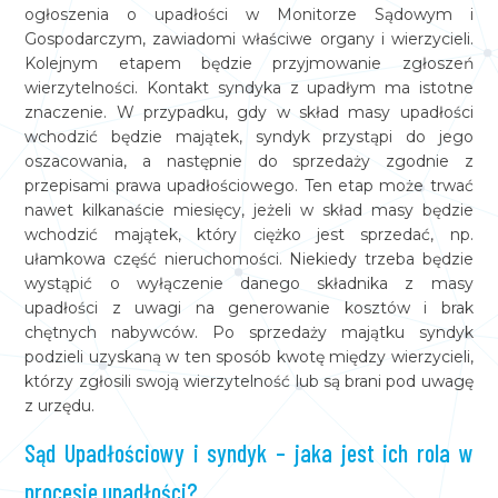
ogłoszenia o upadłości w Monitorze Sądowym i
Gospodarczym, zawiadomi właściwe organy i wierzycieli.
Kolejnym etapem będzie przyjmowanie zgłoszeń
wierzytelności. Kontakt syndyka z upadłym ma istotne
znaczenie. W przypadku, gdy w skład masy upadłości
wchodzić będzie majątek, syndyk przystąpi do jego
oszacowania, a następnie do sprzedaży zgodnie z
przepisami prawa upadłościowego. Ten etap może trwać
nawet kilkanaście miesięcy, jeżeli w skład masy będzie
wchodzić majątek, który ciężko jest sprzedać, np.
ułamkowa część nieruchomości. Niekiedy trzeba będzie
wystąpić o wyłączenie danego składnika z masy
upadłości z uwagi na generowanie kosztów i brak
chętnych nabywców. Po sprzedaży majątku syndyk
podzieli uzyskaną w ten sposób kwotę między wierzycieli,
którzy zgłosili swoją wierzytelność lub są brani pod uwagę
z urzędu.
Sąd Upadłościowy i syndyk – jaka jest ich rola w
procesie upadłości?