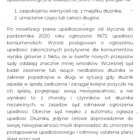
zaspokojeniu wierzycieli np. z majątku dłużnika,
umorzenie części lub całości długów.
Po nowelizacji prawa upadłościowego od stycznia do
października 2020 roku ogłoszono 9672 upadłości
konsumenckich. Wzrost postępowań o ogłoszeniu
upadłości zakończonych pozytywnie dla konsumentów
wynika głównie z faktu, że w świetle nowych przepisów
sądy oddalają znacznie mniej wniosków. Wcześniej sąd
badał zawinienie lub rażące niedbalstwo dłużnika w
zakresie popadnięcia w długi, w sytuacji gdy dłużnik
wpadał w spiralę zadłużenia i zaciągał kolejne pożyczki na
ich spłatę, pogłębiając swoją niewypłacalność, a nie
wynikało to z choroby i czynników od dłużnika
niezależnych, w zasadzie sąd odmawiał ogłoszenia
upadłości. Obecnie sąd niejako z automatu ogłasza
upadłość Dłużnika, jedynie celowe doprowadzenie do
swojej niewypłacalności może doprowadzić do umorzenia
postępowania upadłościowego i odmowy ustalenia planu
spłat przez sąd.