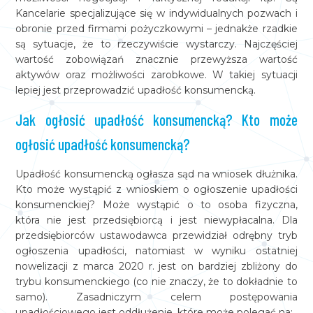
Kancelarie specjalizujące się w indywidualnych pozwach i
obronie przed firmami pożyczkowymi – jednakże rzadkie
są sytuacje, że to rzeczywiście wystarczy. Najczęściej
wartość zobowiązań znacznie przewyższa wartość
aktywów oraz możliwości zarobkowe. W takiej sytuacji
lepiej jest przeprowadzić upadłość konsumencką.
Jak ogłosić upadłość konsumencką? Kto może
ogłosić upadłość konsumencką?
Upadłość konsumencką ogłasza sąd na wniosek dłużnika.
Kto może wystąpić z wnioskiem o ogłoszenie upadłości
konsumenckiej? Może wystąpić o to osoba fizyczna,
która nie jest przedsiębiorcą i jest niewypłacalna. Dla
przedsiębiorców ustawodawca przewidział odrębny tryb
ogłoszenia upadłości, natomiast w wyniku ostatniej
nowelizacji z marca 2020 r. jest on bardziej zbliżony do
trybu konsumenckiego (co nie znaczy, że to dokładnie to
samo). Zasadniczym celem postępowania
upadłościowego jest oddłużenie, które może polegać na: