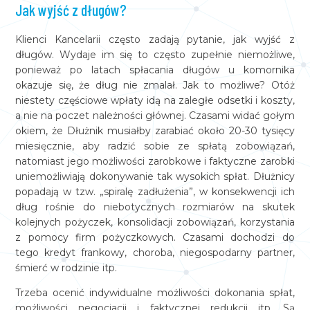
Jak wyjść z długów?
Klienci Kancelarii często zadają pytanie, jak wyjść z
długów. Wydaje im się to często zupełnie niemożliwe,
ponieważ po latach spłacania długów u komornika
okazuje się, że dług nie zmalał. Jak to możliwe? Otóż
niestety częściowe wpłaty idą na zaległe odsetki i koszty,
a nie na poczet należności głównej. Czasami widać gołym
okiem, że Dłużnik musiałby zarabiać około 20-30 tysięcy
miesięcznie, aby radzić sobie ze spłatą zobowiązań,
natomiast jego możliwości zarobkowe i faktyczne zarobki
uniemożliwiają dokonywanie tak wysokich spłat. Dłużnicy
popadają w tzw. „spiralę zadłużenia”, w konsekwencji ich
dług rośnie do niebotycznych rozmiarów na skutek
kolejnych pożyczek, konsolidacji zobowiązań, korzystania
z pomocy firm pożyczkowych. Czasami dochodzi do
tego kredyt frankowy, choroba, niegospodarny partner,
śmierć w rodzinie itp.
Trzeba ocenić indywidualne możliwości dokonania spłat,
możliwości negocjacji i faktycznej redukcji itp. Są