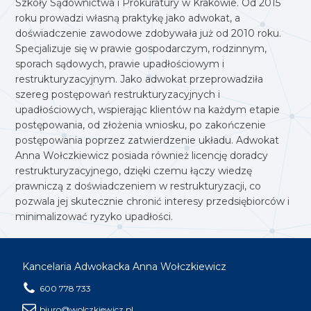
Szkoły Sądownictwa i Prokuratury w Krakowie. Od 2015
roku prowadzi własną praktykę jako adwokat, a
doświadczenie zawodowe zdobywała już od 2010 roku.
Specjalizuje się w prawie gospodarczym, rodzinnym,
sporach sądowych, prawie upadłościowym i
restrukturyzacyjnym. Jako adwokat przeprowadziła
szereg postępowań restrukturyzacyjnych i
upadłościowych, wspierając klientów na każdym etapie
postępowania, od złożenia wniosku, po zakończenie
postępowania poprzez zatwierdzenie układu. Adwokat
Anna Wołczkiewicz posiada również licencję doradcy
restrukturyzacyjnego, dzięki czemu łączy wiedzę
prawniczą z doświadczeniem w restrukturyzacji, co
pozwala jej skutecznie chronić interesy przedsiębiorców i
minimalizować ryzyko upadłości.
Kancelaria Adwokacka Anna Wołczkiewicz
600 778 733
biuro@wolczkiewicz.pl