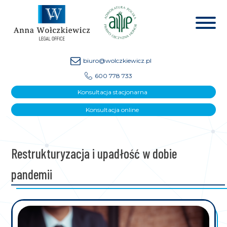
biuro@wolczkiewicz.pl
600 778 733
Konsultacja stacjonarna
Konsultacja online
Restrukturyzacja i upadłość w dobie
pandemii