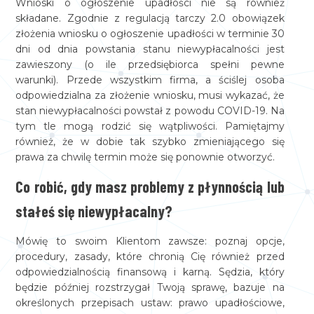
Wnioski o ogłoszenie upadłości nie są również
składane. Zgodnie z regulacją tarczy 2.0 obowiązek
złożenia wniosku o ogłoszenie upadłości w terminie 30
dni od dnia powstania stanu niewypłacalności jest
zawieszony (o ile przedsiębiorca spełni pewne
warunki). Przede wszystkim firma, a ściślej osoba
odpowiedzialna za złożenie wniosku, musi wykazać, że
stan niewypłacalności powstał z powodu COVID-19. Na
tym tle mogą rodzić się wątpliwości. Pamiętajmy
również, że w dobie tak szybko zmieniającego się
prawa za chwilę termin może się ponownie otworzyć.
Co robić, gdy masz problemy z płynnością lub
stałeś się niewypłacalny?
Mówię to swoim Klientom zawsze: poznaj opcje,
procedury, zasady, które chronią Cię również przed
odpowiedzialnością finansową i karną. Sędzia, który
będzie później rozstrzygał Twoją sprawę, bazuje na
określonych przepisach ustaw: prawo upadłościowe,