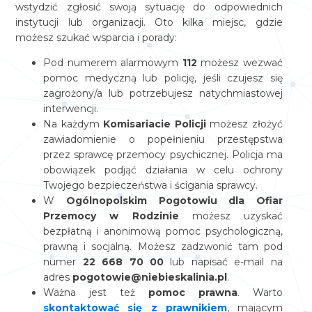
wstydzić zgłosić swoją sytuację do odpowiednich
instytucji lub organizacji. Oto kilka miejsc, gdzie
możesz szukać wsparcia i porady:
Pod numerem alarmowym
112
możesz wezwać
pomoc medyczną lub policję, jeśli czujesz się
zagrożony/a lub potrzebujesz natychmiastowej
interwencji.
Na każdym
Komisariacie Policji
możesz złożyć
zawiadomienie o popełnieniu przestępstwa
przez sprawcę przemocy psychicznej. Policja ma
obowiązek podjąć działania w celu ochrony
Twojego bezpieczeństwa i ścigania sprawcy.
W
Ogólnopolskim Pogotowiu dla Ofiar
Przemocy w Rodzinie
możesz uzyskać
bezpłatną i anonimową pomoc psychologiczną,
prawną i socjalną. Możesz zadzwonić tam pod
numer
22 668 70 00
lub napisać e-mail na
adres
pogotowie@niebieskalinia.pl
.
Ważna jest też
pomoc prawna
. Warto
skontaktować się z prawnikiem
, mającym