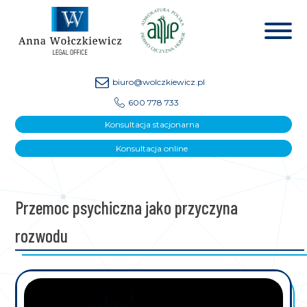
biuro@wolczkiewicz.pl
600 778 733
Konsultacja stacjonarna
Konsultacja online
Przemoc psychiczna jako przyczyna
rozwodu