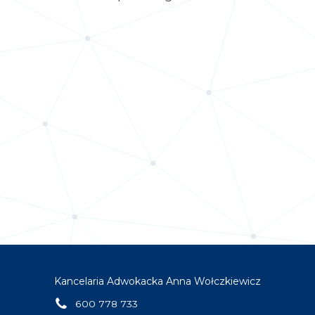
Kancelaria Adwokacka Anna Wołczkiewicz
600 778 733