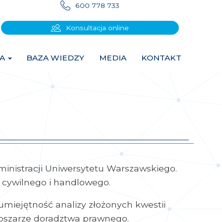
600 778 733
Konsultacja online
A
BAZA WIEDZY
MEDIA
KONTAKT
inistracji Uniwersytetu Warszawskiego.
 cywilnego i handlowego.
umiejętność analizy złożonych kwestii
 obszarze doradztwa prawnego.